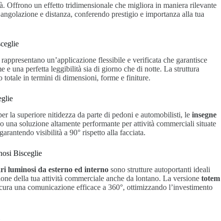
tà. Offrono un effetto tridimensionale che migliora in maniera rilevante
si angolazione e distanza, conferendo prestigio e importanza alla tua
ceglie
rappresentano un’applicazione flessibile e verificata che garantisce
 e una perfetta leggibilità sia di giorno che di notte. La struttura
otale in termini di dimensioni, forme e finiture.
eglie
er la superiore nitidezza da parte di pedoni e automobilisti, le
insegne
 una soluzione altamente performante per attività commerciali situate
 garantendo visibilità a 90° rispetto alla facciata.
nosi Bisceglie
ri luminosi da esterno
ed interno
sono strutture autoportanti ideali
zione della tua attività commerciale anche da lontano. La versione
totem
cura una comunicazione efficace a 360°, ottimizzando l’investimento
i