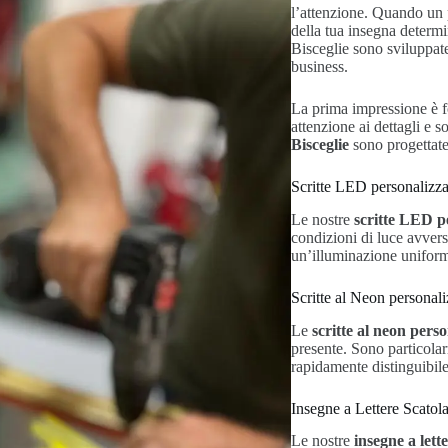
l’attenzione. Quando un p
della tua insegna determi
Bisceglie sono sviluppate
business.
La prima impressione è fo
attenzione ai dettagli e s
Bisceglie
sono progettate
Scritte LED personalizza
Le nostre
scritte LED p
condizioni di luce avversa
un’illuminazione uniform
Scritte al Neon personali
Le
scritte al neon pers
presente. Sono particola
rapidamente distinguibil
Insegne a Lettere Scatola
Le nostre
insegne a lett