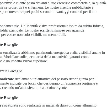
otenziale cliente passa davanti al tuo esercizio commerciale, la qualità
na se proseguirà o si fermerà. Le nostre insegne pubblicitarie a
 per convertire quei pochi secondi in vantaggi concreti per il tuo
ndamentale. Un’identità visiva professionale ispira da subito fiducia,
olidità aziendale. Le nostre
scritte luminose per aziende
 per essere non solo visibili, ma memorabili.
te Bisceglie
ersonalizzate
abbinano parsimonia energetica e alta visibilità anche in
. Modellate sulle peculiarità della tua attività, garantiscono
e e un impatto visivo superiore.
zzate Bisceglie
onalizzate
richiamano un’attrattiva del passato riconfigurata per il
rmente indicate per locali che desiderano un’apparenza originale e
e, creando un’atmosfera unica e coinvolgente.
te Bisceglie
ere scatolate
sono realizzate in materiali durevoli come alluminio