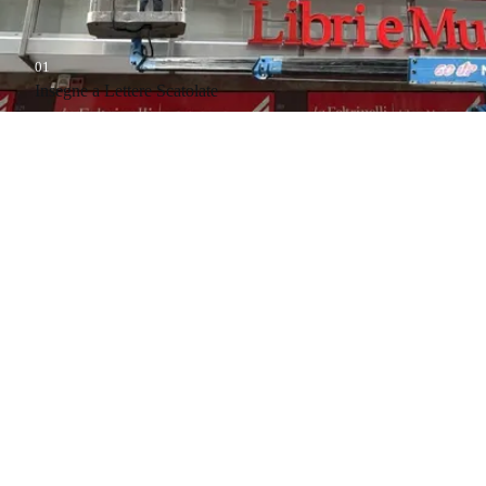
01
Insegne a Lettere Scatolate