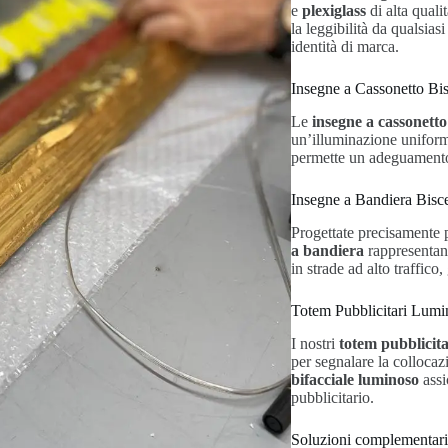
e
plexiglass
di alta quali
la leggibilità da qualsia
identità di marca.
Insegne a Cassonetto Bis
Le
insegne a cassonetto
un’illuminazione uniforme
permette un adeguamento t
Insegne a Bandiera Bisc
Progettate precisamente p
a bandiera
rappresentano
in strade ad alto traffico,
Totem Pubblicitari Lumi
I nostri
totem pubblicita
per segnalare la colloca
bifacciale luminoso
assi
pubblicitario.
Soluzioni complementar