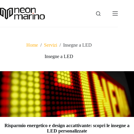
Salta
al
contenuto
Home
/
Servizi
/
Insegne a LED
Insegne a LED
Risparmio energetico e design accattivante: scopri le insegne a
LED personalizzate