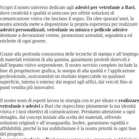
Scopri il nostro universo dedicato agli
adesivi per vetrofanie a Bari
,
dove creatività e qualità si uniscono per offrire soluzioni di
comunicazione visiva che lasciano il segno. Da oltre quarant’anni, la
nostra azienda mette a disposizione la propria esperienza per realizzare
adesivi personalizzati
,
vetrofanie su misura e pellicole adesive
destinate a decorazioni vetrine, promozioni aziendali, segnaletica ed
etichette di ogni genere.
Grazie alla profonda conoscenza delle tecniche di stampa e all’impiego
di materiali resistenti di alta gamma, garantiamo prodotti durevoli e
dall’impatto visivo sorprendente. Il nostro servizio completo include la
fase di progettazione grafica, la stampa di alta qualità e l’applicazione
professionale, assicurandoti un risultato impeccabile su qualsiasi
superficie, interna o esterna: dai negozi agli uffici, dai veicoli fino ai
punti vendita più innovativi.
Il nostro team di esperti lavora in sinergia con te per ideare e
realizzare
vetrofanie e adesivi
a Bari che rispecchino pienamente la tua identità
visiva e i tuoi obiettivi di comunicazione. Prestiamo attenzione a ogni
dettaglio, dal concept iniziale alla scelta dei materiali, offrendo
soluzioni originali e all’avanguardia. Inoltre, garantiamo rapidità e
affidabilità, perché la tua soddisfazione è la nostra priorità in ogni fase
del progetto.