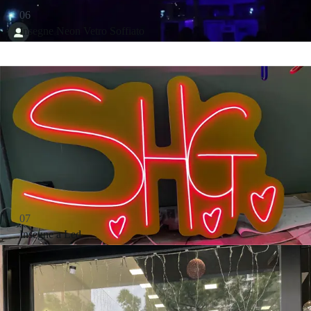
06
Insegne Neon Vetro Soffiato
07
Insegne a Led